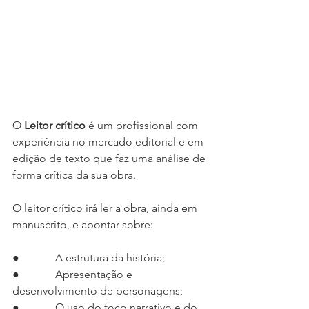
O 
Leitor crítico
 é um profissional com 
experiência no mercado editorial e em 
edição de texto que faz uma análise de 
forma crítica da sua obra. 
O leitor crítico irá ler a obra, ainda em 
manuscrito, e apontar sobre: 
●             A estrutura da história; 
●             Apresentação e 
desenvolvimento de personagens; 
●             O uso do foco narrativo e do 